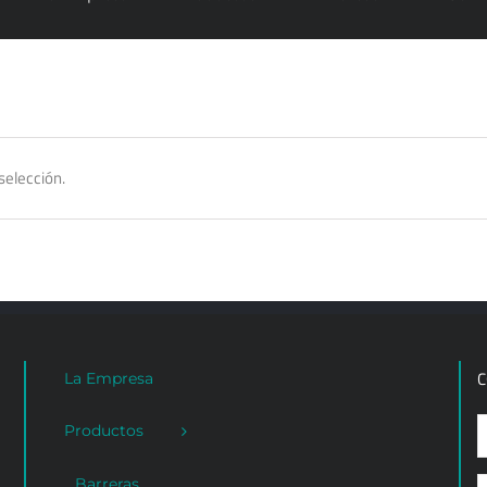
selección.
C
La Empresa
Productos
Barreras