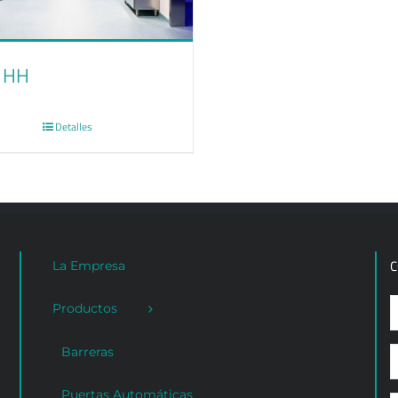
r HH
Detalles
C
La Empresa
Productos
Barreras
Puertas Automáticas