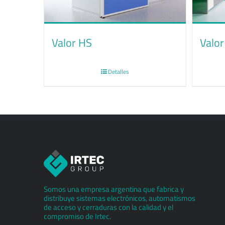
Valor HS
Valo
Detalles
Somos una empresa argentina que fabrica y
distribuye sistemas electrónicos, automatismos
de acceso y cerraduras con la calidad y el
compromiso de Irtec.